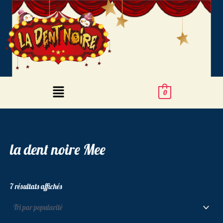
Trié
Aller
par
popularité
au
contenu
Menu
0
la dent noire Mee
7 résultats affichés