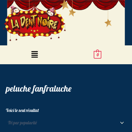
Aller
au
contenu
Menu
0
peluche fanfraluche
Voici le seul résultat