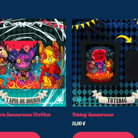
ouris Summerween 70x40cm
Totebag Summerween
15,00
€