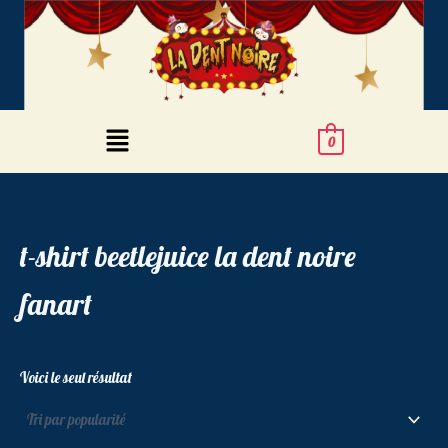
Aller
au
contenu
Menu
0
t-shirt beetlejuice la dent noire
fanart
Voici le seul résultat