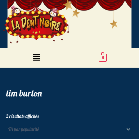
Trié
Aller
par
popularité
au
contenu
Menu
0
tim burton
2 résultats affichés