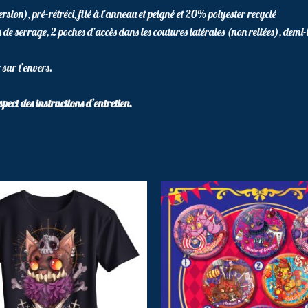
sion), pré-rétréci, filé à l’anneau et peigné et 20% polyester recyclé
 de serrage, 2 poches d’accès dans les coutures latérales (non reliées), demi-l
 sur l’envers.
pect des instructions d’entretien.
Ce
Ce
produit
pr
a
a
plusieurs
pl
variations.
va
Les
Le
options
op