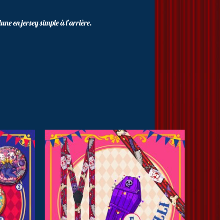
une en jersey simple à l’arrière.
oduit
usieurs
riations.
s
tions