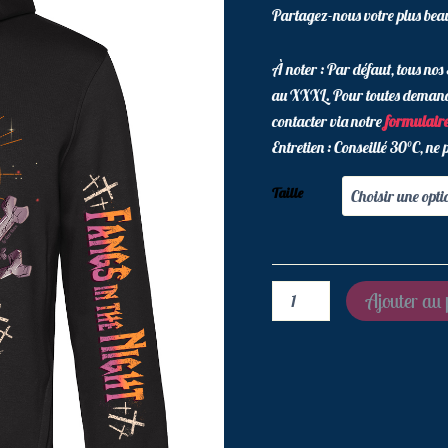
in
Partagez-nous votre plus bea
The
Night
À noter : Par défaut, tous no
au XXXL. Pour toutes demandes
contacter via notre
formulaire
Entretien : Conseillé 30°C, ne
Taille
Ajouter au 