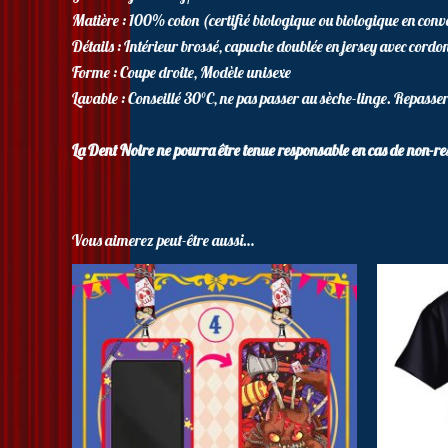
Matière : 100% coton (certifié biologique ou biologique en conver
Détails : Intérieur brossé, capuche doublée en jersey avec cordon
Forme : Coupe droite, Modèle unisexe
Lavable : Conseillé 30°C, ne pas passer au sèche-linge. Repasser
La Dent Noire ne pourra être tenue responsable en cas de non-res
Vous aimerez peut-être aussi…