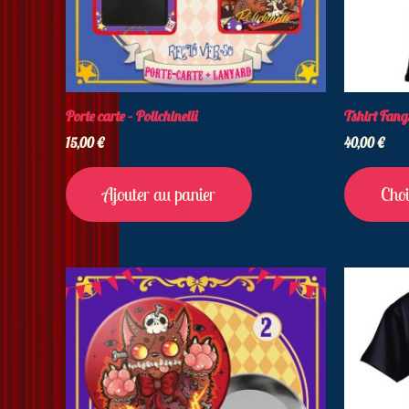
Porte carte – Polichinelli
Tshirt Fang
15,00
€
40,00
€
Ajouter au panier
Choi