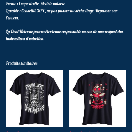
Forme : Coupe droite, Modèle unisexe
Lavable : Conseillé 30°C, ne pas passer au sèche-linge. Repasser sur
l’envers.
La Dent Noire ne pourra être tenue responsable en cas de non-respect des
instructions d’entretien.
Produits similaires
Ce
Ce
produit
produit
a
a
plusieurs
plusieur
variations.
variatio
Les
Les
options
options
peuvent
peuvent
être
être